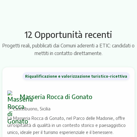
Sono un'Impresa
Fatti conoscere da Comuni e viaggiatori, entra nella rete
12 Opportunità recenti
delle imprese del territorio e accedi a bandi, eventi e
partnership.
Progetti reali, pubblicati dai Comuni aderenti a ETIC: candidati o
mettiti in contatto direttamente.
Diventa partner
Riqualificazione e valorizzazione turistico-ricettiva
Masseria Rocca di Gonato
📍
Castelbuono, Sicilia
Voglio visitare il territorio
La Masseria Rocca di Gonato, nel Parco delle Madonie, offre
Scopri itinerari, eventi e Comuni da vivere in chiave
un'ospitalità di qualità in un contesto storico e paesaggistico
sostenibile: la mappa dell'Italia autentica comincia qui.
unico, ideale per il turismo esperienziale e il benessere.