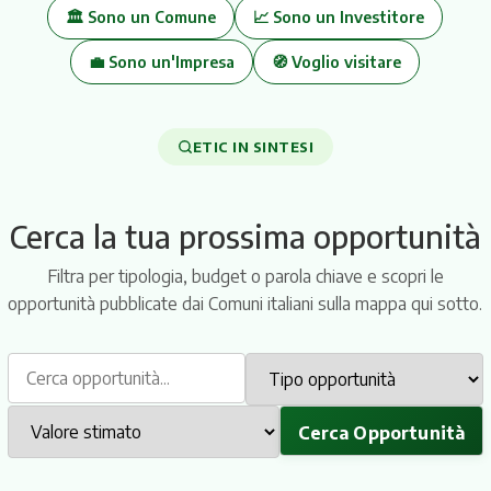
Itinerari
🏛️ Sono un Comune
📈 Sono un Investitore
💼 Sono un'Impresa
🧭 Voglio visitare
Chi sei? Scegli il tuo percorso
ETIC IN SINTESI
ETIC serve a scopi diversi a seconda di chi sei: scegli il tuo
20
107
profilo per arrivare subito ai contenuti e agli strumenti pensati
Cerca la tua prossima opportunità
per te.
Comuni Partner
Opportunità Inserite
Filtra per tipologia, budget o parola chiave e scopri le
opportunità pubblicate dai Comuni italiani sulla mappa qui sotto.
€58.936.414
59
Investimenti Totali
Manifestazioni d'interesse
Sono un Comune
Cerca Opportunità
Registra il tuo territorio, pubblica opportunità di
investimento e patrimonio comunale ed entra in una rete