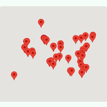
nazionale di ecoturismo.
Registra il tuo Comune
Sono un Investitore
Scopri opportunità di investimento reali nei territori
italiani: immobili, concessioni, bandi e progetti di sviluppo
turistico sostenibile.
Esplora le opportunità