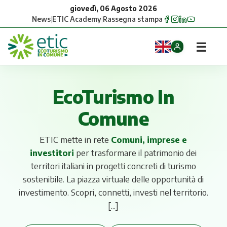
giovedì, 06 Agosto 2026
News
|
ETIC Academy
|
Rassegna stampa
☰
Home
EcoTurismo In
Opportunità
Comune
Comuni
ETIC mette in rete
Comuni, imprese e
investitori
per trasformare il patrimonio dei
Aziende
territori italiani in progetti concreti di turismo
sostenibile.
La piazza virtuale delle opportunità di
Gruppi
investimento. Scopri, connetti, investi nel territorio.
Eventi
[...]