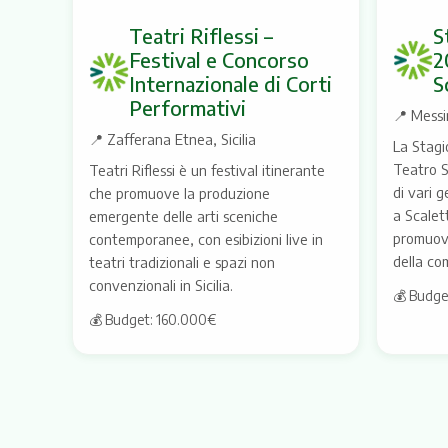
Teatri Riflessi –
S
Festival e Concorso
2
Internazionale di Corti
S
Performativi
📍
Messin
📍
Zafferana Etnea, Sicilia
La Stag
Teatro S
Teatri Riflessi è un festival itinerante
di vari 
che promuove la produzione
a Scalet
emergente delle arti sceniche
promuov
contemporanee, con esibizioni live in
della co
teatri tradizionali e spazi non
convenzionali in Sicilia.
💰 Budge
💰 Budget: 160.000€