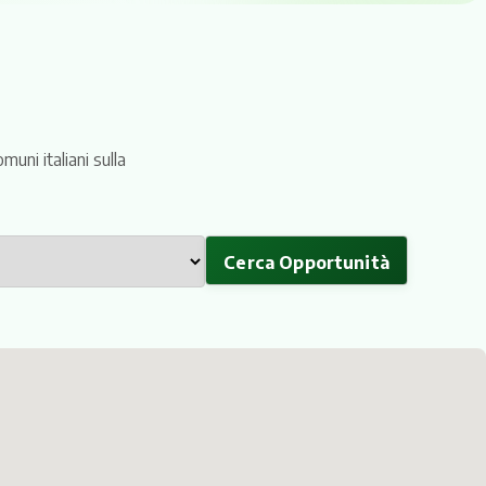
 ai contenuti e agli
59
Manifestazioni d'interesse
uni italiani sulla
Voglio visitare il territorio
Cerca Opportunità
Scopri itinerari, eventi e Comuni da
elle
vivere in chiave sostenibile: la
i a
mappa dell'Italia autentica comincia
qui.
Scopri gli itinerari