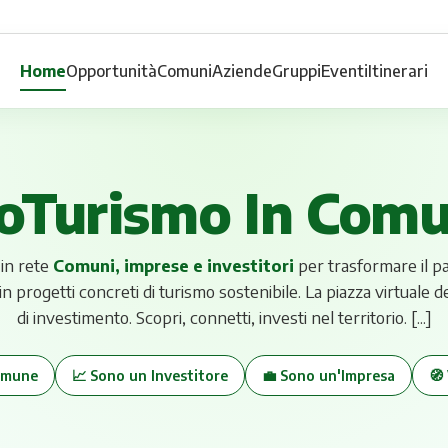
Home
Opportunità
Comuni
Aziende
Gruppi
Eventi
Itinerari
oTurismo In Com
in rete
Comuni, imprese e investitori
per trasformare il pa
ni in progetti concreti di turismo sostenibile.
La piazza virtuale d
di investimento. Scopri, connetti, investi nel territorio. [...]
omune
📈 Sono un Investitore
💼 Sono un'Impresa
🧭