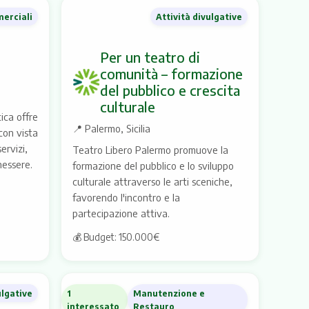
merciali
Attività divulgative
Per un teatro di
comunità – formazione
del pubblico e crescita
culturale
ica offre
📍
Palermo, Sicilia
con vista
ervizi,
Teatro Libero Palermo promuove la
nessere.
formazione del pubblico e lo sviluppo
culturale attraverso le arti sceniche,
favorendo l'incontro e la
partecipazione attiva.
💰 Budget: 150.000€
ulgative
1
Manutenzione e
interessato
Restauro