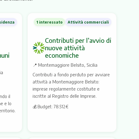
sidenza
1 interessato
Attività commerciali
Contributi per l’avvio di
nuove attività
muni
economiche
e
📍
Montemaggiore Belsito, Sicilia
ia
Contributi a fondo perduto per avviare
attività a Montemaggiore Belsito:
imprese regolarmente costituite e
iscritte al Registro delle Imprese.
do il
e e lo
💰 Budget: 78.512€
rritorio.