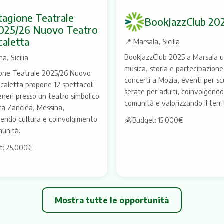
tagione Teatrale
BookJazzClub 20
025/26 Nuovo Teatro
caletta
📍
Marsala, Sicilia
BookJazzClub 2025 a Marsala u
a, Sicilia
musica, storia e partecipazion
ione Teatrale 2025/26 Nuovo
concerti a Mozia, eventi per sc
caletta propone 12 spettacoli
serate per adulti, coinvolgendo
generi presso un teatro simbolico
comunità e valorizzando il terri
ta Zanclea, Messina,
endo cultura e coinvolgimento
💰 Budget: 15.000€
munità.
t: 25.000€
Mostra tutte le opportunità