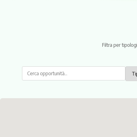
ETIC serve a scopi 
20
Comuni Partner
Filtra per tipolo
Sono un Comune
Sono 
Registra il tuo territorio, pubblica
Scopri
opportunità di investimento e
reali ne
patrimonio comunale ed entra in
concess
una rete nazionale di ecoturismo.
svilupp
Registra il tuo
Comune
Es