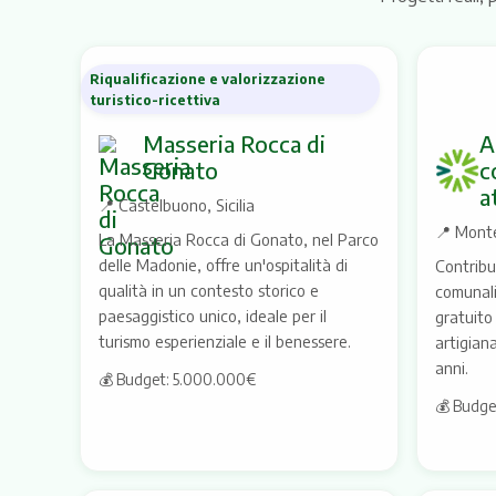
Riqualificazione e valorizzazione
turistico-ricettiva
Masseria Rocca di
A
Gonato
c
a
📍
Castelbuono, Sicilia
📍
Monte
La Masseria Rocca di Gonato, nel Parco
delle Madonie, offre un'ospitalità di
Contribu
qualità in un contesto storico e
comunali
paesaggistico unico, ideale per il
gratuito
turismo esperienziale e il benessere.
artigiana
anni.
💰 Budget: 5.000.000€
💰 Budge