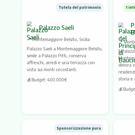
Tutela del patrimonio
1 in
P
Palazzo Saeli
B
📍
Montemaggiore Belsito, Sicilia
📍
Monte
Palazzo Saeli a Montemaggiore Belsito,
Il Palazz
simile a Palazzo Pitti, conserva
Montemag
affreschi, arredi e una terrazza con
dimora s
vista sui monti circostanti.
residenzi
storia e 
💰 Budget: 400.000€
💰 Budge
Sponsorizzazione pura