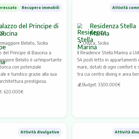
teressato
Recupero immobili
Attività com
alazzo del Principe di
Residenza Stella
aucina
Marina
maggiore Belsito, Sicilia
📍
Ustica, Sicilia
o del Principe di Baucina a
Il Residence Stella Marina a Ust
giore Belsito è un'importante
54 posti letto in appartamenti 
torica con potenziale
mare, dotati di ogni comfort e s
ale e turistico grazie alla sua
tra cui centro diving e area be
architettura prestigiosa.
💰 Budget: 3.500.000€
t: 620.000€
Attività divulgative
Attività div