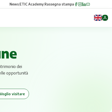
News
|
ETIC Academy
|
Rassegna stampa
une
trimonio dei
elle opportunità
 Voglio visitare