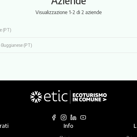
Aziende
Visualizzazione 1-2 di 2 aziende
e (PT)
 Buggianese (PT)
rati
Info
L