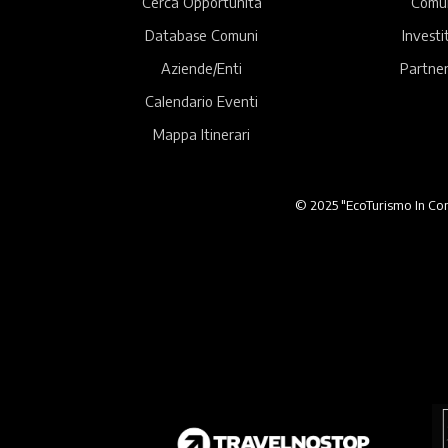
Cerca Opportunità
Comu
Database Comuni
Investi
Aziende/Enti
Partner
Calendario Eventi
Mappa Itinerari
© 2025 "EcoTurismo In Comu