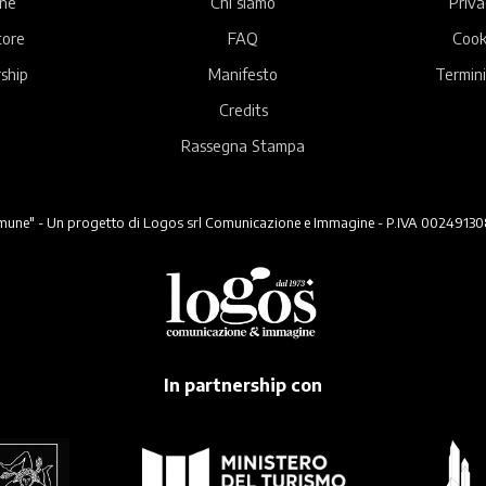
ne
Chi siamo
Priva
tore
FAQ
Cook
ship
Manifesto
Termini
Credits
Rassegna Stampa
ne" - Un progetto di Logos srl Comunicazione e Immagine - P.IVA 00249130824 -
In partnership con