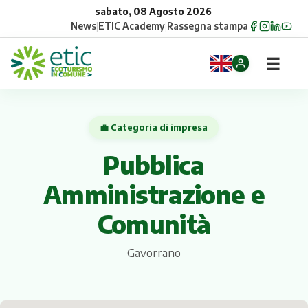
sabato, 08 Agosto 2026
News
|
ETIC Academy
|
Rassegna stampa
☰
Home
💼 Categoria di impresa
Opportunità
Pubblica
Comuni
Amministrazione e
Aziende
Comunità
Gruppi
Gavorrano
Eventi