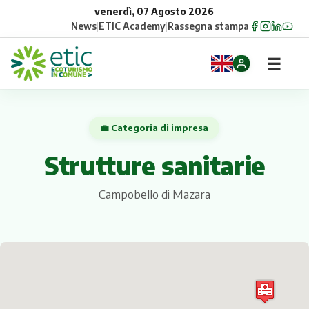
venerdì, 07 Agosto 2026
News
|
ETIC Academy
|
Rassegna stampa
☰
Home
💼 Categoria di impresa
Opportunità
Strutture sanitarie
Comuni
Campobello di Mazara
Aziende
Gruppi
Eventi