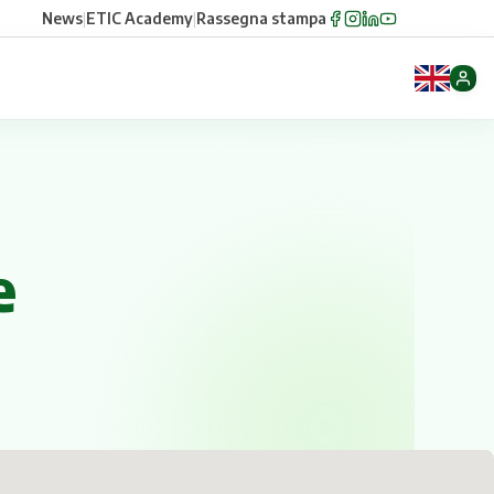
News
|
ETIC Academy
|
Rassegna stampa
e