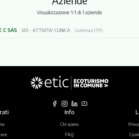
Aziende
Visualizzazione 1-1 di 1 aziende
E C SAS
S01 - ATTIVITA' CLINICA
Custonaci (TP)
rati
Info
L
ne
Chi siamo
Priva
tore
FAQ
Cook