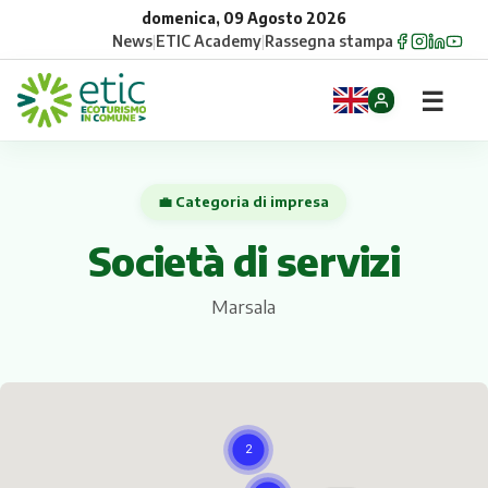
domenica, 09 Agosto 2026
News
|
ETIC Academy
|
Rassegna stampa
☰
Home
💼 Categoria di impresa
Opportunità
Società di servizi
Comuni
Marsala
Aziende
Gruppi
Eventi