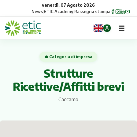
venerdì, 07 Agosto 2026
News
|
ETIC Academy
|
Rassegna stampa
☰
Home
💼 Categoria di impresa
Opportunità
Strutture
Comuni
Ricettive/Affitti brevi
Aziende
Caccamo
Gruppi
Eventi