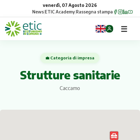
venerdì, 07 Agosto 2026
News
|
ETIC Academy
|
Rassegna stampa
☰
Home
💼 Categoria di impresa
Opportunità
Strutture sanitarie
Comuni
Caccamo
Aziende
Gruppi
Eventi