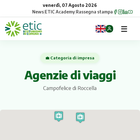
venerdì, 07 Agosto 2026
News
|
ETIC Academy
|
Rassegna stampa
☰
Home
💼 Categoria di impresa
Opportunità
Agenzie di viaggi
Comuni
Campofelice di Roccella
Aziende
Gruppi
Eventi