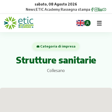
sabato, 08 Agosto 2026
News
|
ETIC Academy
|
Rassegna stampa
☰
Home
💼 Categoria di impresa
Opportunità
Strutture sanitarie
Comuni
Collesano
Aziende
Gruppi
Eventi