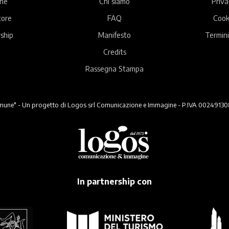
ne
Chi siamo
Priva
tore
FAQ
Cook
ship
Manifesto
Termini
Credits
Rassegna Stampa
ne" - Un progetto di Logos srl Comunicazione e Immagine - P.IVA 00249130824 -
In partnership con