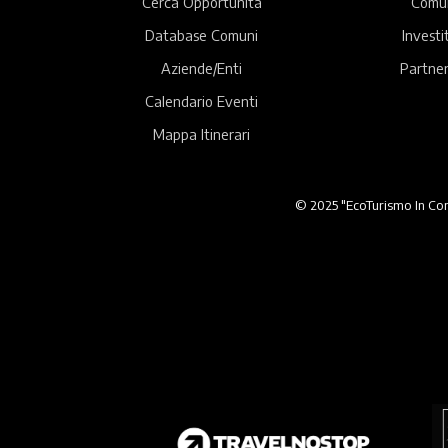
Cerca Opportunità
Comu
Database Comuni
Investi
Aziende/Enti
Partner
Calendario Eventi
Mappa Itinerari
© 2025 "EcoTurismo In Comu