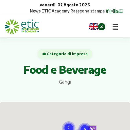
venerdì, 07 Agosto 2026
News
|
ETIC Academy
|
Rassegna stampa
☰
Home
💼 Categoria di impresa
Opportunità
Food e Beverage
Comuni
Gangi
Aziende
Gruppi
Eventi