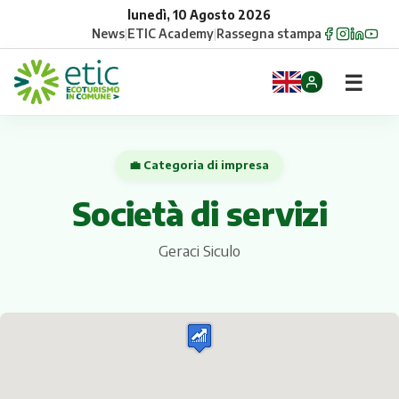
lunedì, 10 Agosto 2026
News
|
ETIC Academy
|
Rassegna stampa
☰
Home
💼 Categoria di impresa
Opportunità
Società di servizi
Comuni
Geraci Siculo
Aziende
Gruppi
Eventi