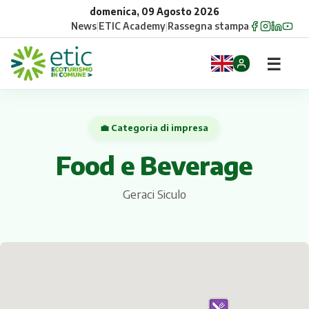
domenica, 09 Agosto 2026
News
|
ETIC Academy
|
Rassegna stampa
☰
Home
💼 Categoria di impresa
Opportunità
Food e Beverage
Comuni
Geraci Siculo
Aziende
Gruppi
Eventi