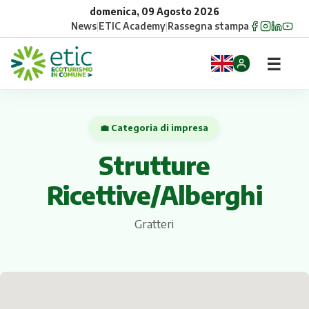
domenica, 09 Agosto 2026
News
|
ETIC Academy
|
Rassegna stampa
☰
Home
💼 Categoria di impresa
Opportunità
Strutture
Comuni
Ricettive/Alberghi
Aziende
Gratteri
Gruppi
Eventi