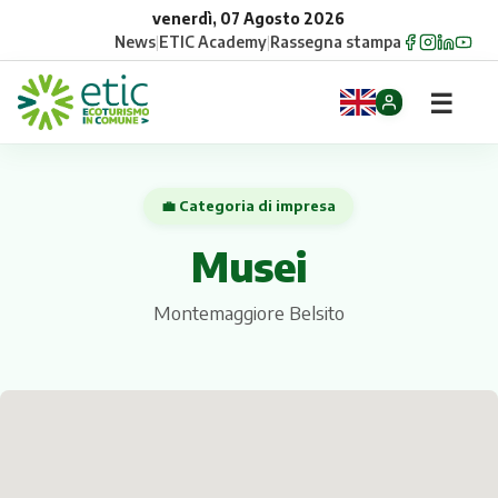
venerdì, 07 Agosto 2026
News
|
ETIC Academy
|
Rassegna stampa
☰
Home
💼 Categoria di impresa
Opportunità
Musei
Comuni
Montemaggiore Belsito
Aziende
Gruppi
Eventi