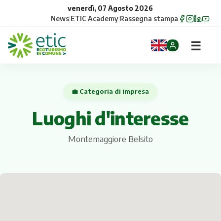
venerdì, 07 Agosto 2026
News
|
ETIC Academy
|
Rassegna stampa
☰
Home
💼 Categoria di impresa
Opportunità
Luoghi d'interesse
Comuni
Montemaggiore Belsito
Aziende
Gruppi
Eventi