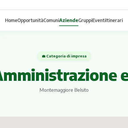
Home
Opportunità
Comuni
Aziende
Gruppi
Eventi
Itinerari
💼 Categoria di impresa
Amministrazione 
Montemaggiore Belsito