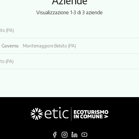
Aziende
Visualizzazione 1-3 di 3 aziende
to (PA)
l Governo
Montemaggiore Belsito (PA)
to (PA)