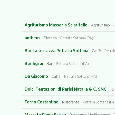
Agriturismo Masseria Sciaritelle
Agriturismo
antheus
Pizzeria
Petralia Sottana (PA)
Bar La terrazza Petralia Sottana
Caffè
Petral
Bar Sgroi
Bar
Petralia Sottana (PA)
Da Giacomo
Caffè
Petralia Sottana (PA)
Dolci Tentazioni di Parisi Natalia & C. SNC
Fo
Forno Costantino
Ristorante
Petralia Sottana (PA
Marcato Piano Farina
Ristorante Mediterraneo