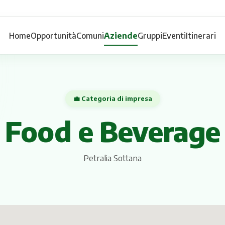
Home
Opportunità
Comuni
Aziende
Gruppi
Eventi
Itinerari
💼 Categoria di impresa
Food e Beverage
Petralia Sottana