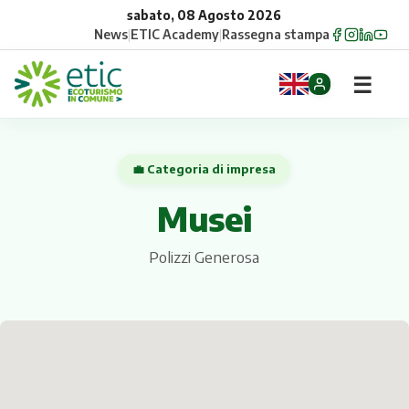
sabato, 08 Agosto 2026
News
|
ETIC Academy
|
Rassegna stampa
☰
Home
💼 Categoria di impresa
Opportunità
Musei
Comuni
Polizzi Generosa
Aziende
Gruppi
Eventi