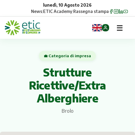
lunedì, 10 Agosto 2026
News
|
ETIC Academy
|
Rassegna stampa
☰
Home
💼 Categoria di impresa
Opportunità
Strutture
Comuni
Ricettive/Extra
Aziende
Alberghiere
Gruppi
Brolo
Eventi