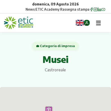
domenica, 09 Agosto 2026
News
|
ETIC Academy
|
Rassegna stampa
☰
Home
💼 Categoria di impresa
Opportunità
Musei
Comuni
Castroreale
Aziende
Gruppi
Eventi