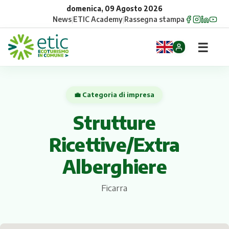
domenica, 09 Agosto 2026
News
|
ETIC Academy
|
Rassegna stampa
☰
Home
💼 Categoria di impresa
Opportunità
Strutture
Comuni
Ricettive/Extra
Aziende
Alberghiere
Gruppi
Ficarra
Eventi