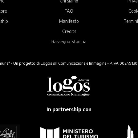
ne
Chi siamo
Priva
tore
FAQ
Cook
ship
Manifesto
Termini
Credits
Rassegna Stampa
ne" - Un progetto di Logos srl Comunicazione e Immagine - P.IVA 00249130824 -
In partnership con