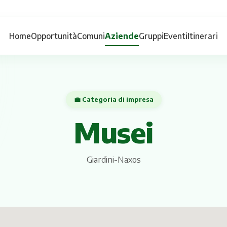
Home
Opportunità
Comuni
Aziende
Gruppi
Eventi
Itinerari
💼 Categoria di impresa
Musei
Giardini-Naxos