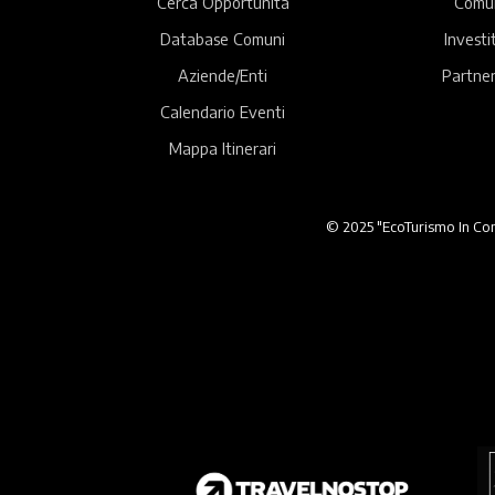
Cerca Opportunità
Comu
Database Comuni
Investi
Aziende/Enti
Partner
Calendario Eventi
Mappa Itinerari
© 2025 "EcoTurismo In Comu