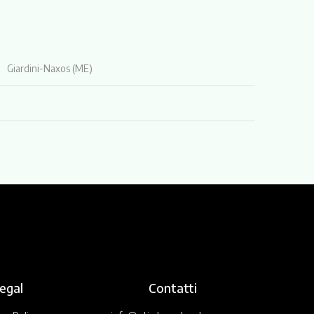
Giardini-Naxos (ME)
egal
Contatti