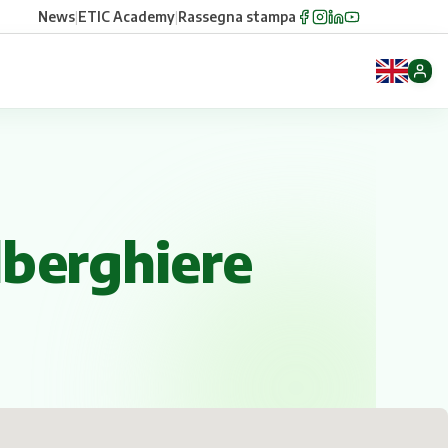
News
|
ETIC Academy
|
Rassegna stampa
lberghiere