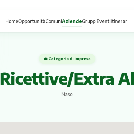
Home
Opportunità
Comuni
Aziende
Gruppi
Eventi
Itinerari
💼 Categoria di impresa
 Ricettive/Extra A
Naso