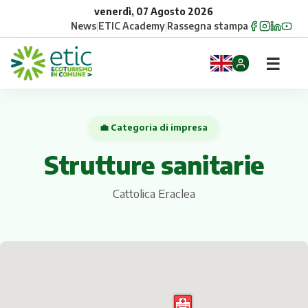
venerdì, 07 Agosto 2026
News
|
ETIC Academy
|
Rassegna stampa
☰
Home
💼 Categoria di impresa
Opportunità
Strutture sanitarie
Comuni
Cattolica Eraclea
Aziende
Gruppi
Eventi