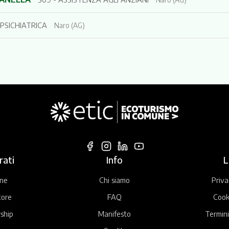
 PSICHIATRICA
Naro (AG)
rati
Info
L
ne
Chi siamo
Priva
tore
FAQ
Cook
ship
Manifesto
Termini