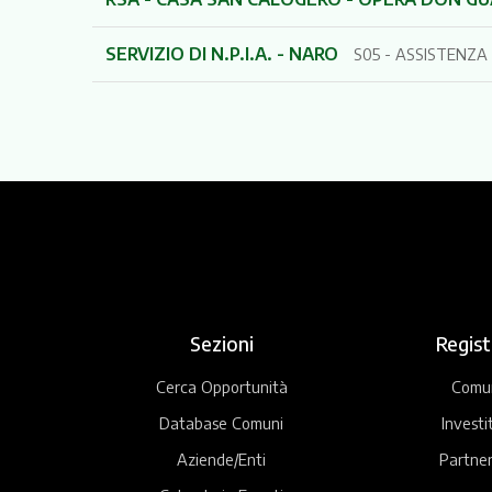
SERVIZIO DI N.P.I.A. - NARO
S05 - ASSISTENZA
Sezioni
Regist
Cerca Opportunità
Comu
Database Comuni
Investi
Aziende/Enti
Partner