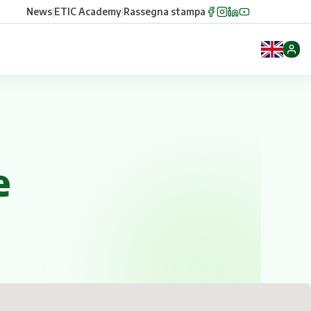
News
|
ETIC Academy
|
Rassegna stampa
e