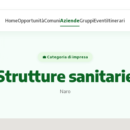
Home
Opportunità
Comuni
Aziende
Gruppi
Eventi
Itinerari
💼 Categoria di impresa
Strutture sanitari
Naro