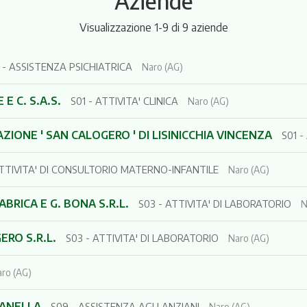
Aziende
Visualizzazione 1-9 di 9 aziende
 - ASSISTENZA PSICHIATRICA
Naro (AG)
E C. S.A.S.
S01 - ATTIVITA' CLINICA
Naro (AG)
AZIONE ' SAN CALOGERO ' DI LISINICCHIA VINCENZA
S01 -
ATTIVITA' DI CONSULTORIO MATERNO-INFANTILE
Naro (AG)
ABRICA E G. BONA S.R.L.
S03 - ATTIVITA' DI LABORATORIO
N
ERO S.R.L.
S03 - ATTIVITA' DI LABORATORIO
Naro (AG)
ro (AG)
UANELLA
S09 - ASSISTENZA AGLI ANZIANI
Naro (AG)