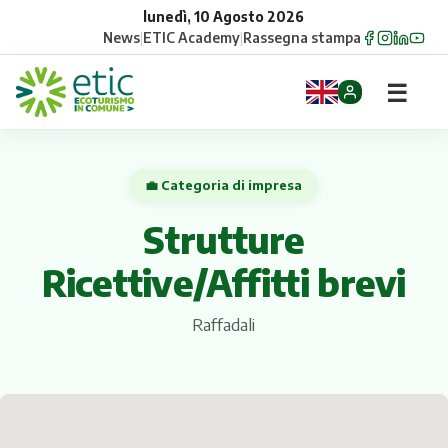
lunedì, 10 Agosto 2026
News
|
ETIC Academy
|
Rassegna stampa
☰
Home
💼 Categoria di impresa
Opportunità
Strutture
Comuni
Ricettive/Affitti brevi
Aziende
Raffadali
Gruppi
Eventi