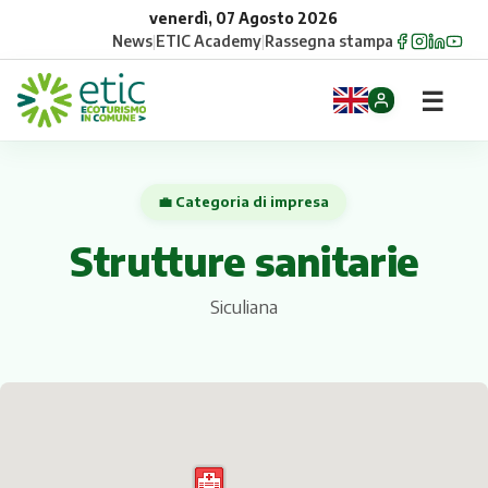
venerdì, 07 Agosto 2026
News
|
ETIC Academy
|
Rassegna stampa
☰
Home
💼 Categoria di impresa
Opportunità
Strutture sanitarie
Comuni
Siculiana
Aziende
Gruppi
Eventi