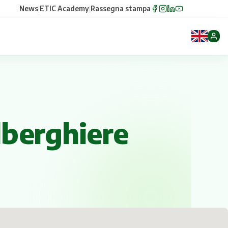
News
|
ETIC Academy
|
Rassegna stampa
lberghiere