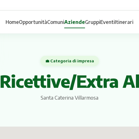
Home
Opportunità
Comuni
Aziende
Gruppi
Eventi
Itinerari
💼 Categoria di impresa
 Ricettive/Extra A
Santa Caterina Villarmosa