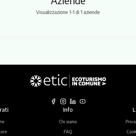
Aziende
Visualizzazione 1-1 di 1 aziende
rati
Info
L
ne
Chi siamo
Priva
tore
FAQ
Cook