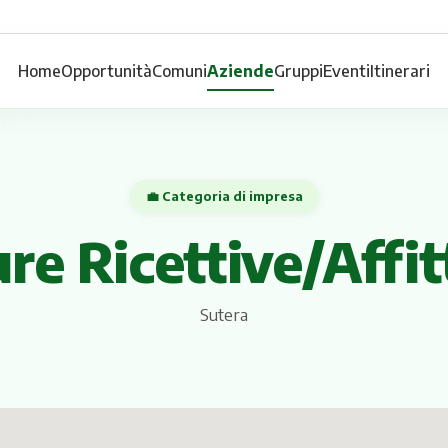
Home
Opportunità
Comuni
Aziende
Gruppi
Eventi
Itinerari
💼 Categoria di impresa
re Ricettive/Affit
Sutera