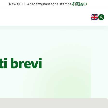
News
|
ETIC Academy
|
Rassegna stampa
ti brevi