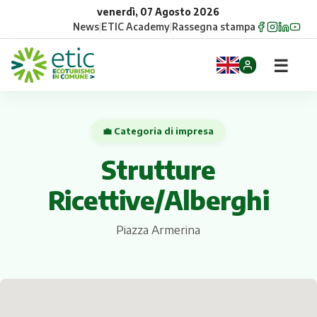
venerdì, 07 Agosto 2026
News
|
ETIC Academy
|
Rassegna stampa
☰
Home
💼 Categoria di impresa
Opportunità
Strutture
Comuni
Ricettive/Alberghi
Aziende
Piazza Armerina
Gruppi
Eventi