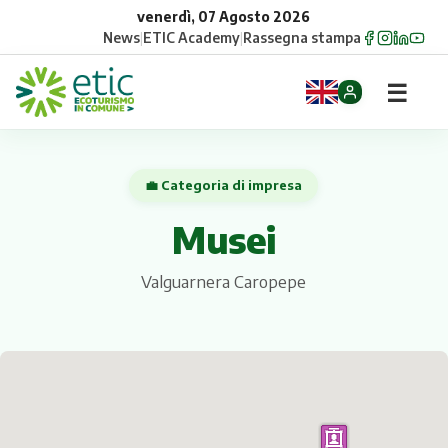
venerdì, 07 Agosto 2026
News
|
ETIC Academy
|
Rassegna stampa
☰
Home
💼 Categoria di impresa
Opportunità
Musei
Comuni
Valguarnera Caropepe
Aziende
Gruppi
Eventi