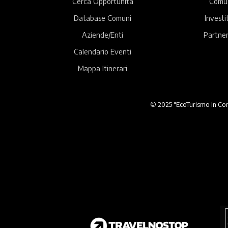
Cerca Opportunità
Comu
Database Comuni
Investi
Aziende/Enti
Partner
Calendario Eventi
Mappa Itinerari
© 2025 "EcoTurismo In Comu