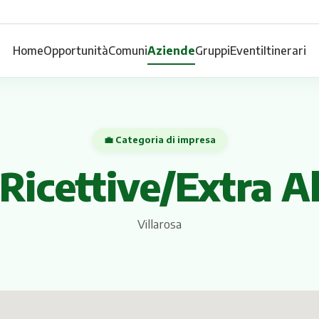
Home
Opportunità
Comuni
Aziende
Gruppi
Eventi
Itinerari
💼 Categoria di impresa
 Ricettive/Extra A
Villarosa