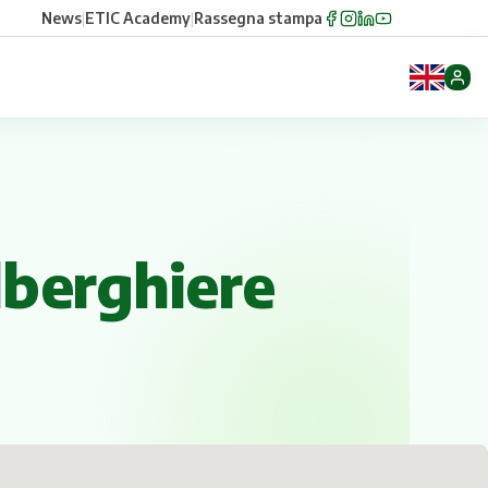
News
|
ETIC Academy
|
Rassegna stampa
lberghiere