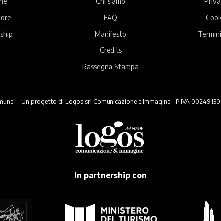
ne
Chi siamo
Priva
tore
FAQ
Cook
ship
Manifesto
Termini
Credits
Rassegna Stampa
ne" - Un progetto di Logos srl Comunicazione e Immagine - P.IVA 00249130824 -
In partnership con