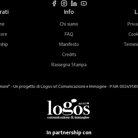
rati
Info
L
ne
Chi siamo
Priva
tore
FAQ
Cook
ship
Manifesto
Termini
Credits
Rassegna Stampa
ne" - Un progetto di Logos srl Comunicazione e Immagine - P.IVA 00249130824 -
In partnership con