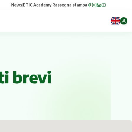
News
|
ETIC Academy
|
Rassegna stampa
ti brevi