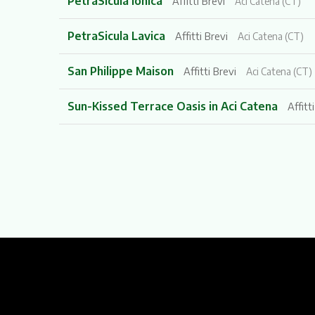
PetraSicula Ionica
Affitti Brevi
Aci Catena (CT)
PetraSicula Lavica
Affitti Brevi
Aci Catena (CT)
San Philippe Maison
Affitti Brevi
Aci Catena (CT)
Sun-Kissed Terrace Oasis in Aci Catena
Affitt