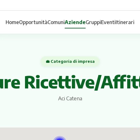
Home
Opportunità
Comuni
Aziende
Gruppi
Eventi
Itinerari
💼 Categoria di impresa
re Ricettive/Affit
Aci Catena