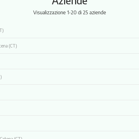
Aziende
Visualizzazione 1-20 di 25 aziende
T)
tena (CT)
)
 Catena (CT)