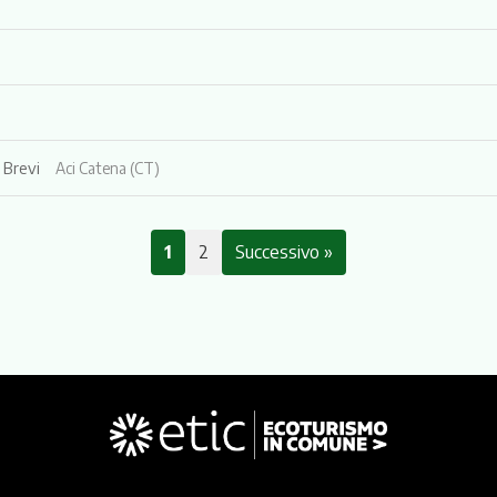
i Brevi
Aci Catena (CT)
1
2
Successivo »