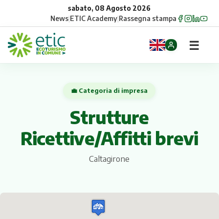
sabato, 08 Agosto 2026
News
|
ETIC Academy
|
Rassegna stampa
☰
Home
💼 Categoria di impresa
Opportunità
Strutture
Comuni
Ricettive/Affitti brevi
Aziende
Caltagirone
Gruppi
Eventi