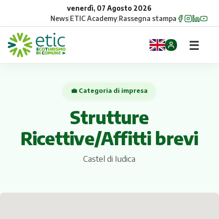
venerdì, 07 Agosto 2026
News
|
ETIC Academy
|
Rassegna stampa
☰
Home
💼 Categoria di impresa
Opportunità
Strutture
Comuni
Ricettive/Affitti brevi
Aziende
Castel di Iudica
Gruppi
Eventi