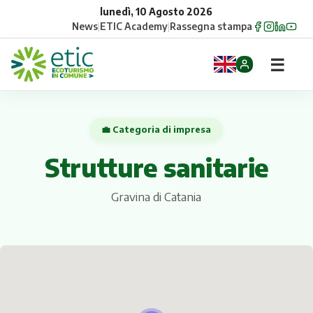
lunedì, 10 Agosto 2026
News
|
ETIC Academy
|
Rassegna stampa
☰
Home
💼 Categoria di impresa
Opportunità
Strutture sanitarie
Comuni
Gravina di Catania
Aziende
Gruppi
Eventi