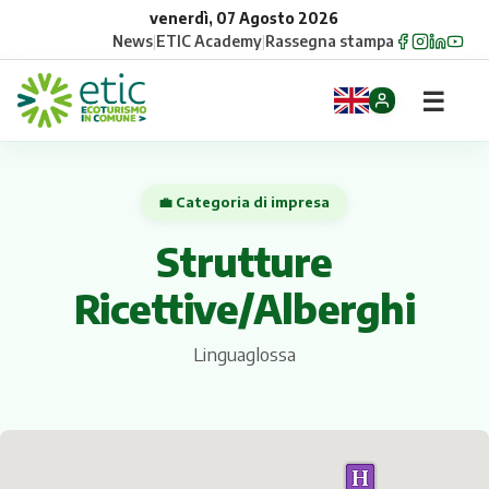
venerdì, 07 Agosto 2026
News
|
ETIC Academy
|
Rassegna stampa
☰
Home
💼 Categoria di impresa
Opportunità
Strutture
Comuni
Ricettive/Alberghi
Aziende
Linguaglossa
Gruppi
Eventi