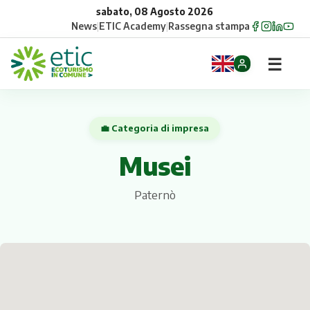
sabato, 08 Agosto 2026
News
|
ETIC Academy
|
Rassegna stampa
☰
Home
💼 Categoria di impresa
Opportunità
Musei
Comuni
Paternò
Aziende
Gruppi
Eventi