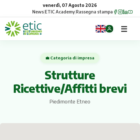
venerdì, 07 Agosto 2026
News
|
ETIC Academy
|
Rassegna stampa
☰
Home
💼 Categoria di impresa
Opportunità
Strutture
Comuni
Ricettive/Affitti brevi
Aziende
Piedimonte Etneo
Gruppi
Eventi