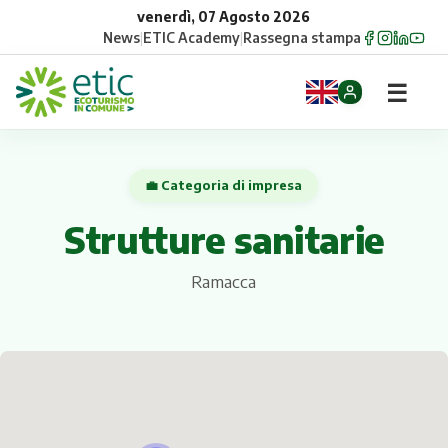
venerdì, 07 Agosto 2026
News
|
ETIC Academy
|
Rassegna stampa
☰
Home
💼 Categoria di impresa
Opportunità
Strutture sanitarie
Comuni
Ramacca
Aziende
Gruppi
Eventi