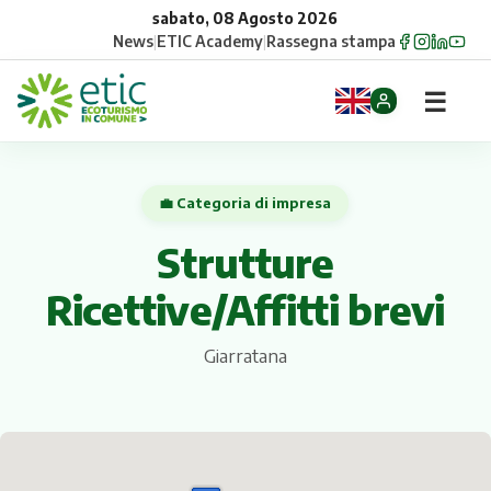
sabato, 08 Agosto 2026
News
|
ETIC Academy
|
Rassegna stampa
☰
Home
💼 Categoria di impresa
Opportunità
Strutture
Comuni
Ricettive/Affitti brevi
Aziende
Giarratana
Gruppi
Eventi