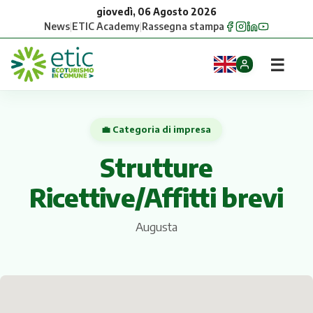
giovedì, 06 Agosto 2026
News
|
ETIC Academy
|
Rassegna stampa
☰
Home
💼 Categoria di impresa
Opportunità
Strutture
Comuni
Ricettive/Affitti brevi
Aziende
Augusta
Gruppi
Eventi