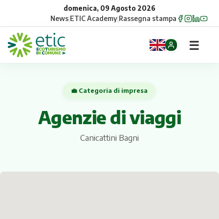
domenica, 09 Agosto 2026
News
|
ETIC Academy
|
Rassegna stampa
☰
Home
💼 Categoria di impresa
Opportunità
Agenzie di viaggi
Comuni
Canicattini Bagni
Aziende
Gruppi
Eventi