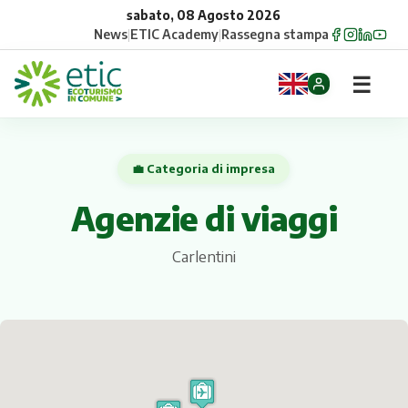
sabato, 08 Agosto 2026
News
|
ETIC Academy
|
Rassegna stampa
☰
Home
💼 Categoria di impresa
Opportunità
Agenzie di viaggi
Comuni
Carlentini
Aziende
Gruppi
Eventi