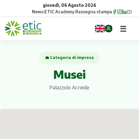
giovedì, 06 Agosto 2026
News
|
ETIC Academy
|
Rassegna stampa
☰
Home
💼 Categoria di impresa
Opportunità
Musei
Comuni
Palazzolo Acreide
Aziende
Gruppi
Eventi