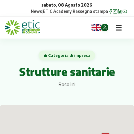
sabato, 08 Agosto 2026
News
|
ETIC Academy
|
Rassegna stampa
☰
Home
💼 Categoria di impresa
Opportunità
Strutture sanitarie
Comuni
Rosolini
Aziende
Gruppi
Eventi