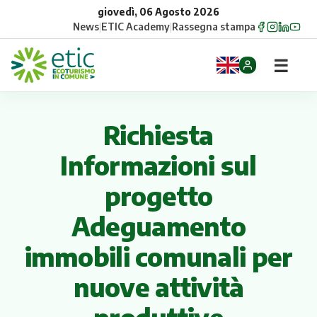
giovedì, 06 Agosto 2026
News
|
ETIC Academy
|
Rassegna stampa
☰
Home
Richiesta
Opportunità
Informazioni sul
Comuni
progetto
Aziende
Adeguamento
immobili comunali per
Gruppi
nuove attività
Eventi